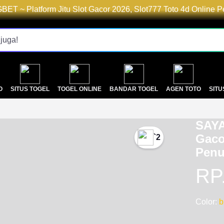
T ~ Platform Jitu Slot Gacor 2026, Slot777 Toto 4d Online 
!
 juga!
O
SITUS TOGEL
TOGEL ONLINE
BANDAR TOGEL
AGEN TOTO
SITU
SAYA
Gaco
`2
Penu
RP
Color:
b