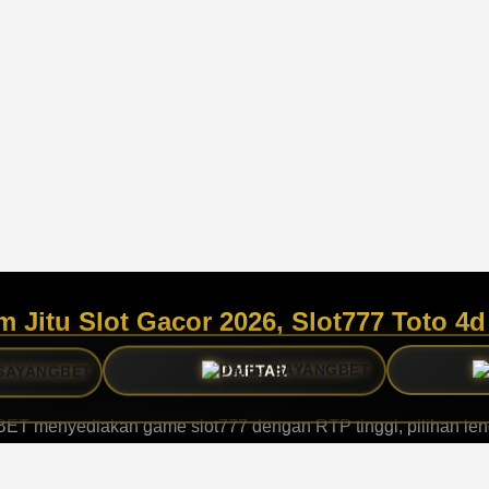
Jitu Slot Gacor 2026, Slot777 Toto 4
aling dicari karena linknya stabil, tampilannya simpel, dan ngg
DAFTAR
T menyediakan game slot777 dengan RTP tinggi, pilihan lengka
 perangkat, mulai dari HP Android sampai desktop. Login cep