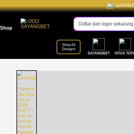
SAYANGBE
Bonus menarik setiap hari
Daftar dan login sekarang
Shop
Shop All
Designs
SAYANGBET
SITUS TOT